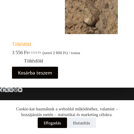
Töltésföld
3 556
Ft
4 153
Ft
(nettó
2 800
Ft
)
/ tonna
Original
Current
price
price
Töltésföld
was:
is:
4
3
Kosárba teszem
153 Ft.
556 Ft.
Cookie-kat használunk a weboldal működéséhez, valamint –
Általános Szerződési Feltételek (ÁSZF)
Adatkezelési tájékoztató
hozzájárulás esetén – statisztikai és marketing célokra.
Cookie tájékoztató
Elfogadás
Elutasítás
Impresszum
TüzépGO.hu © 2026 -
Minden jog fenntartva!