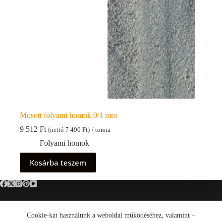
Mosott folyami homok 0/1 mm
9 512
Ft
(nettó
7 490
Ft
)
/ tonna
Folyami homok
Kosárba teszem
Cookie-kat használunk a weboldal működéséhez, valamint –
Általános Szerződési Feltételek (ÁSZF)