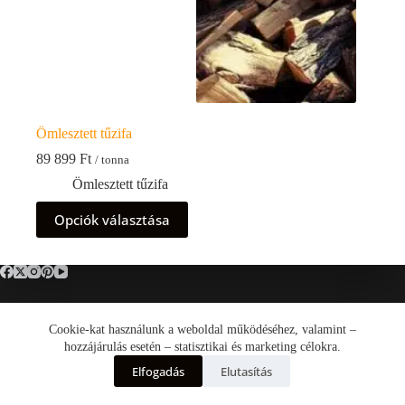
Ömlesztett tűzifa
89 899
Ft
/ tonna
Ömlesztett tűzifa
Ennek
Opciók választása
a
terméknek
több
variációja
van.
A
változatok
Cookie-kat használunk a weboldal működéséhez, valamint –
Általános Szerződési Feltételek (ÁSZF)
a
Adatkezelési tájékoztató
hozzájárulás esetén – statisztikai és marketing célokra.
termékoldalon
Cookie tájékoztató
Elfogadás
Elutasítás
választhatók
Impresszum
ki
TüzépGO.hu © 2026 -
Minden jog fenntartva!