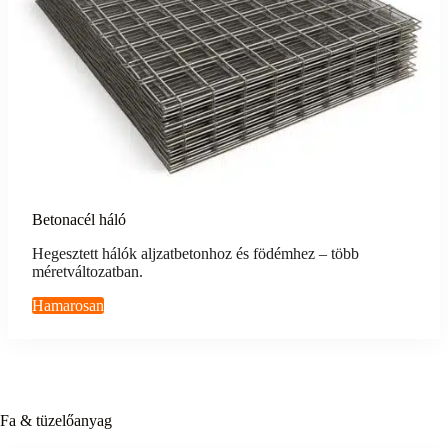
Betonacél háló
Hegesztett hálók aljzatbetonhoz és födémhez – több
méretváltozatban.
Hamarosan
Fa & tüzelőanyag