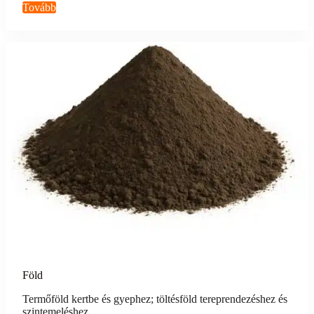
Tovább
Föld
Termőföld kertbe és gyephez; töltésföld tereprendezéshez és
szintemeléshez.