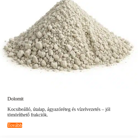
Dolomit
Kocsibeálló, útalap, ágyazóréteg és vízelvezetés – jól
tömöríthető frakciók.
Tovább