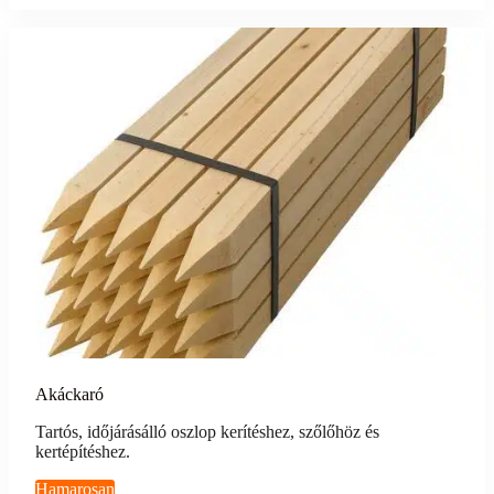
Akáckaró
Tartós, időjárásálló oszlop kerítéshez, szőlőhöz és
kertépítéshez.
Hamarosan