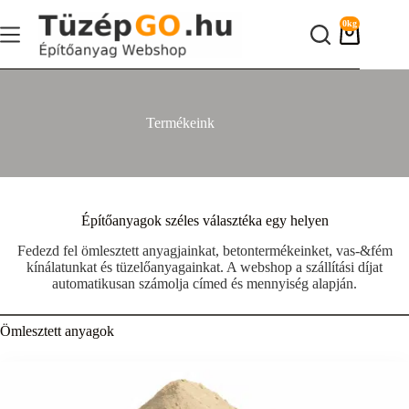
Skip
to
0kg
content
Shopping
cart
Termékeink
Építőanyagok széles választéka egy helyen
Fedezd fel ömlesztett anyagjainkat, betontermékeinket, vas-&fém
kínálatunkat és tüzelőanyagainkat. A webshop a szállítási díjat
automatikusan számolja címed és mennyiség alapján.
Ömlesztett anyagok