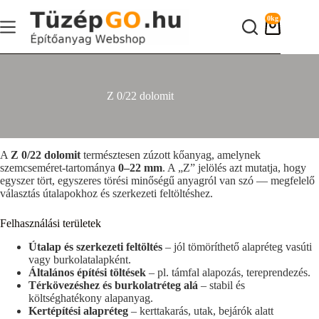
Skip
to
0kg
content
Shopping
cart
Z 0/22 dolomit
A
Z 0/22 dolomit
természtesen zúzott kőanyag, amelynek
szemcseméret-tartománya
0–22 mm
. A „Z” jelölés azt mutatja, hogy
egyszer tört, egyszeres törési minőségű anyagról van szó — megfelelő
választás útalapokhoz és szerkezeti feltöltéshez.
Felhasználási területek
Útalap és szerkezeti feltöltés
– jól tömöríthető alapréteg vasúti
vagy burkolatalapként.
Általános építési töltések
– pl. támfal alapozás, tereprendezés.
Térkövezéshez és burkolatréteg alá
– stabil és
költséghatékony alapanyag.
Kertépítési alapréteg
– kerttakarás, utak, bejárók alatt