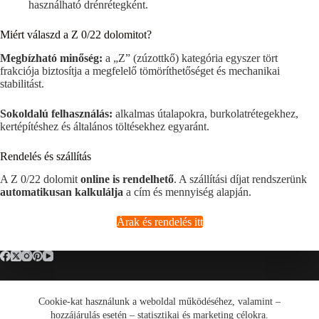
használható drénrétegként.
Miért válaszd a Z 0/22 dolomitot?
Megbízható minőség:
a „Z” (zúzottkő) kategória egyszer tört
frakciója biztosítja a megfelelő tömöríthetőséget és mechanikai
stabilitást.
Sokoldalú felhasználás:
alkalmas útalapokra, burkolatrétegekhez,
kertépítéshez és általános töltésekhez egyaránt.
Rendelés és szállítás
A Z 0/22 dolomit
online is rendelhető
. A szállítási díjat rendszerünk
automatikusan kalkulálja
a cím és mennyiség alapján.
Árak és rendelés itt
Cookie-kat használunk a weboldal működéséhez, valamint –
Általános Szerződési Feltételek (ÁSZF)
hozzájárulás esetén – statisztikai és marketing célokra.
Adatkezelési tájékoztató