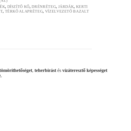
(NZ)
ÉK
,
DÍSZÍTŐ KŐ
,
DRÉNRÉTEG
,
JÁRDÁK
,
KERTI
LT
,
TÉRKŐ ALAPRÉTEG
,
VÍZELVEZETŐ BAZALT
tömöríthetőséget
,
teherbírást
és
vízáteresztő képességet
z
.