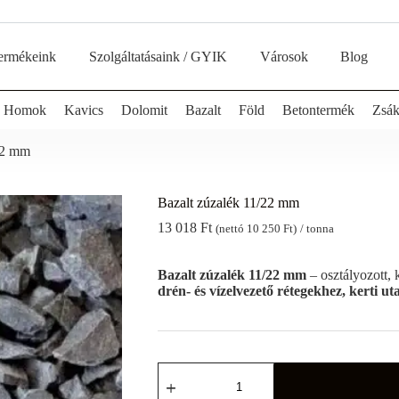
ermékeink
Szolgáltatásaink / GYIK
Városok
Blog
Homok
Kavics
Dolomit
Bazalt
Föld
Betontermék
Zsák
22 mm
Bazalt zúzalék 11/22 mm
13 018
Ft
(nettó
10 250
Ft
)
/ tonna
Bazalt zúzalék 11/22 mm
– osztályozott,
drén- és vízelvezető rétegekhez, kerti uta
Bazalt
zúzalék