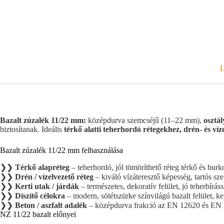
L
Bazalt zúzalék 11/22 mm:
középdurva szemcséjű (11–22 mm),
osztál
biztosítanak. Ideális
térkő alatti teherhordó rétegekhez, drén- és víz
Bazalt zúzalék 11/22 mm felhasználása
❯❯
Térkő alapréteg
– teherhordó, jól tömöríthető réteg térkő és burko
❯❯
Drén / vízelvezető réteg
– kiváló vízáteresztő képesség, tartós sze
❯❯
Kerti utak / járdák
– természetes, dekoratív felület, jó teherbíráss
❯❯
Díszítő célokra
– modern, sötétszürke színvilágú bazalt felület, k
❯❯
Beton / aszfalt adalék
– középdurva frakció az EN 12620 és EN 
NZ 11/22 bazalt előnyei