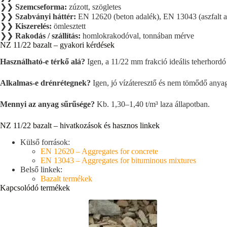
❯❯
Szemcseforma:
zúzott, szögletes
❯❯
Szabványi háttér:
EN 12620 (beton adalék), EN 13043 (aszfalt a
❯❯
Kiszerelés:
ömlesztett
❯❯
Rakodás / szállítás:
homlokrakodóval, tonnában mérve
NZ 11/22 bazalt – gyakori kérdések
Használható-e térkő alá?
Igen, a 11/22 mm frakció ideális teherhordó 
Alkalmas-e drénrétegnek?
Igen, jó vízáteresztő és nem tömődő anya
Mennyi az anyag sűrűsége?
Kb. 1,30–1,40 t/m³ laza állapotban.
NZ 11/22 bazalt – hivatkozások és hasznos linkek
Külső források:
EN 12620 – Aggregates for concrete
EN 13043 – Aggregates for bituminous mixtures
Belső linkek:
Bazalt termékek
Kapcsolódó termékek