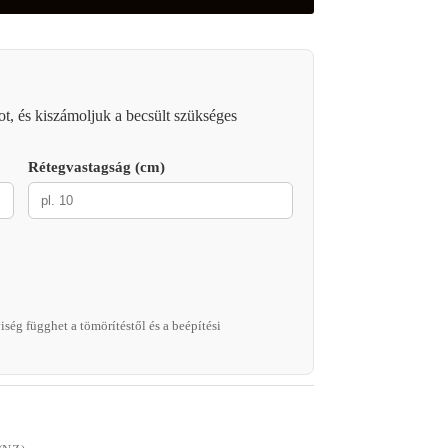
ot, és kiszámoljuk a becsült szükséges
Rétegvastagság (cm)
ség függhet a tömörítéstől és a beépítési