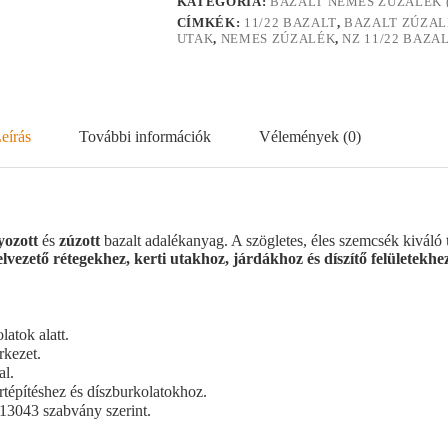
KATEGÓRIA:
BAZALT NEMES ZÚZALÉK 
CÍMKÉK:
11/22 BAZALT
,
BAZALT ZÚZAL
UTAK
,
NEMES ZÚZALÉK
,
NZ 11/22 BAZA
eírás
További információk
Vélemények (0)
yozott
és
zúzott
bazalt adalékanyag. A szögletes, éles szemcsék kiváló
elvezető rétegekhez, kerti utakhoz, járdákhoz és díszítő felületekhe
latok alatt.
rkezet.
al.
ertépítéshez és díszburkolatokhoz.
13043 szabvány szerint.