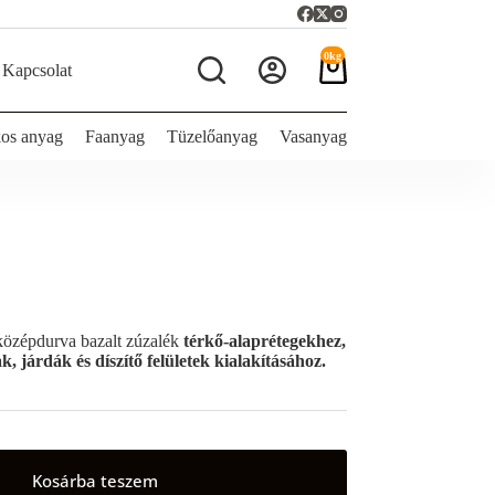
0kg
Kapcsolat
Shopping
cart
os anyag
Faanyag
Tüzelőanyag
Vasanyag
 középdurva bazalt zúzalék
térkő-alaprétegekhez,
k, járdák és díszítő felületek kialakításához.
Kosárba teszem