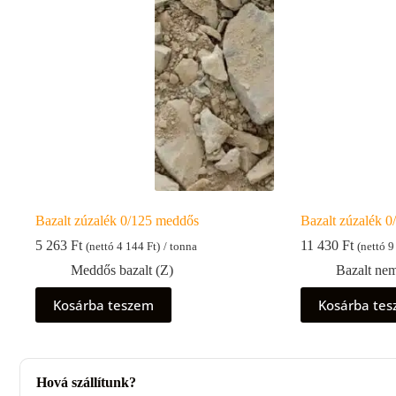
Bazalt zúzalék 0/125 meddős
Bazalt zúzalék 
5 263
Ft
11 430
Ft
(nettó
4 144
Ft
)
/ tonna
(nettó
9
Meddős bazalt (Z)
Bazalt ne
Kosárba teszem
Kosárba te
Hová szállítunk?