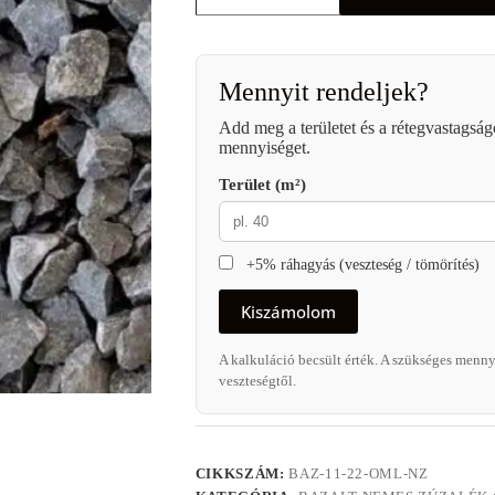
11/22
mm
mennyiség
Mennyit rendeljek?
Add meg a területet és a rétegvastagság
mennyiséget.
Terület (m²)
+5% ráhagyás (veszteség / tömörítés)
Kiszámolom
A kalkuláció becsült érték. A szükséges mennyi
veszteségtől.
CIKKSZÁM:
BAZ-11-22-OML-NZ