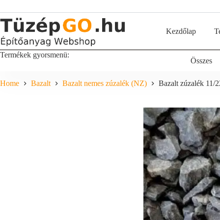
Skip
to
content
Kezdőlap
T
Termékek gyorsmenü:
Összes
Home
Bazalt
Bazalt nemes zúzalék (NZ)
Bazalt zúzalék 11/