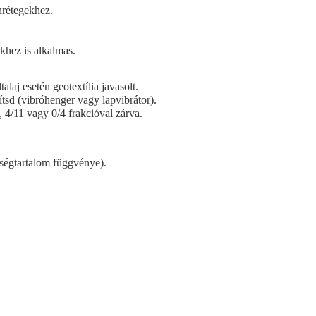
nrétegekhez.
khez is alkalmas.
alaj esetén geotextília javasolt.
tsd (vibróhenger vagy lapvibrátor).
4/11 vagy 0/4 frakcióval zárva.
ségtartalom függvénye).