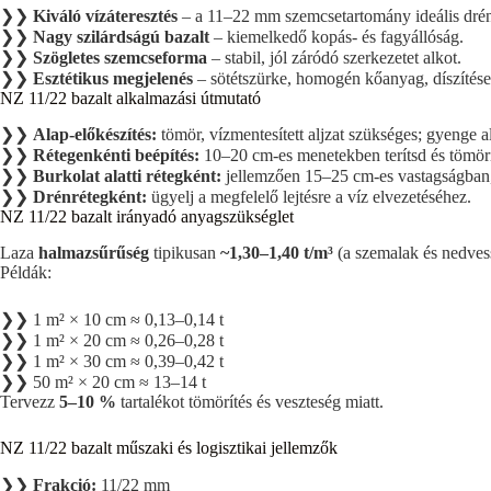
❯❯
Kiváló vízáteresztés
– a 11–22 mm szemcsetartomány ideális dré
❯❯
Nagy szilárdságú bazalt
– kiemelkedő kopás- és fagyállóság.
❯❯
Szögletes szemcseforma
– stabil, jól záródó szerkezetet alkot.
❯❯
Esztétikus megjelenés
– sötétszürke, homogén kőanyag, díszítése
NZ 11/22 bazalt alkalmazási útmutató
❯❯
Alap-előkészítés:
tömör, vízmentesített aljzat szükséges; gyenge alt
❯❯
Rétegenkénti beépítés:
10–20 cm-es menetekben terítsd és tömörí
❯❯
Burkolat alatti rétegként:
jellemzően 15–25 cm-es vastagságban, 
❯❯
Drénrétegként:
ügyelj a megfelelő lejtésre a víz elvezetéséhez.
NZ 11/22 bazalt irányadó anyagszükséglet
Laza
halmazsűrűség
tipikusan
~1,30–1,40 t/m³
(a szemalak és nedves
Példák:
❯❯ 1 m² × 10 cm ≈ 0,13–0,14 t
❯❯ 1 m² × 20 cm ≈ 0,26–0,28 t
❯❯ 1 m² × 30 cm ≈ 0,39–0,42 t
❯❯ 50 m² × 20 cm ≈ 13–14 t
Tervezz
5–10 %
tartalékot tömörítés és veszteség miatt.
NZ 11/22 bazalt műszaki és logisztikai jellemzők
❯❯
Frakció:
11/22 mm