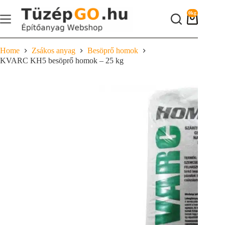
Skip
to
0kg
content
Shopping
cart
Home
Zsákos anyag
Besöprő homok
KVARC KH5 besöprő homok – 25 kg