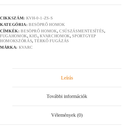
–
25
kg
CIKKSZÁM:
KVH-0-1-ZS-S
mennyiség
KATEGÓRIA:
BESÖPRŐ HOMOK
CÍMKÉK:
BESÖPRŐ HOMOK
,
CSÚSZÁSMENTESÍTÉS
,
FUGAHOMOK
,
KH5
,
KVARCHOMOK
,
SPORTGYEP
HOMOKSZÓRÁS
,
TÉRKŐ FUGÁZÁS
MÁRKA:
KVARC
Leírás
További információk
Vélemények (0)