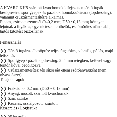
A KVARC KH5 szárított kvarchomok kifejezetten térkő fugák
besöprésére, sportgyepek és pázsitok homokszórására (topdressing),
valamint csúszásmentesítésre alkalmas.
Finom, szárított szemcséi (0–0,2 mm; D50 ~0,13 mm) könnyen
lejutnak a fugákba, egyenletesen teríthetők, és tömörítés után stabil,
tartós kitöltést biztosítanak.
Felhasználás
❯❯ Térkő fugázás / besöprés: teljes fugatöltés, vibrálás, pótlás, majd
letisztítás
❯❯ Sportgyep / pázsit topdressing: 2–5 mm rétegben, kefével vagy
terítőhálóval bedolgozva
❯❯ Csúszásmentesítés: téli síkosság elleni szóróanyagként (nem
olvasztószer)
Tulajdonságok
❯❯ Frakció: 0–0,2 mm (D50 ≈ 0,13 mm)
❯❯ Anyag: mosott, szárított kvarchomok
❯❯ Szín: szürke
❯❯ Kezelés: osztályozott, szárított
Kiszerelés / Logisztika
❯❯ 25 kg zsák