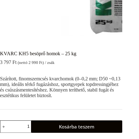
KVARC KH5 besöprő homok – 25 kg
3 797
Ft
(nettó
2 990
Ft
)
/ zsák
Szárított, finomszemcsés kvarchomok (0–0,2 mm; D50 ~0,13
mm), ideális térkő fugázáshoz, sportgyepek topdressingjéhez
és csúszásmentesítéshez. Könnyen teríthető, stabil fugát és
esztétikus felületet biztosít.
KVARC
Kosárba teszem
KH5
besöprő
homok