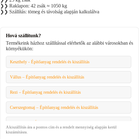
❯❯ Raklapon: 42 zsák ≈ 1050 kg
❯❯ Szállítás: tömeg és távolság alapján kalkulálva
Hová szállítunk?
Termékeink házhoz szállítással elérhetők az alábbi városokban és
környékükön:
Keszthely - Építőanyag rendelés és kiszállítás
Vállus – Építőanyag rendelés és kiszállítás
Rezi – Építőanyag rendelés és kiszállítás
Cserszegtomaj – Építőanyag rendelés és kiszállítás
Felsőpáhok – Építőanyag rendelés és kiszállítás
A kiszállítás ára a pontos cím és a rendelt mennyiség alapján kerül
kiszámításra.
Alsópáhok – Építőanyag rendelés és kiszállítás